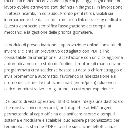
raccolti al banco accettazione in pochi passaggi. Ogni ordine di
lavoro evolve attraverso stati definiti (In diagnosi, In lavorazione,
In attesa ricambi, In collaudo, Pronto per il ritiro), visibili sia
internamente che dal cliente tramite un link di tracking dedicato.
Questo approccio semplifica l’assegnazione dei compiti ai
meccanici e la gestione delle priorità giornaliere.
Il modulo di preventivazione e approvazione online consente di
inviare al cliente un preventivo dettagliato con PDF e link
consultabile da smartphone; l’accettazione con un click aggiorna
automaticamente lo stato dell’ordine. Il motore di manutenzione
programmata crea scadenze basate su data o chilometraggio e
invia promemoria automatici, favorendo la fidelizzazione e il
ritorno del cliente. Le notifiche smart (email/push) riducono il
carico amministrativo e migliorano la customer experience.
Dal punto di vista operativo, SFB Officine integra una dashboard
che mostra carico meccanici, ordini aperti e attività urgenti,
permettendo al capo officina di pianificare risorse e tempi. Il
sistema è modulare e scalabile: può essere personalizzato per
terminologie, stampe PDF e logiche specifiche dell’officina, e