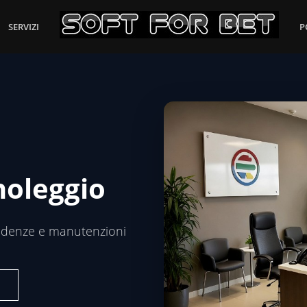
SERVIZI
P
noleggio
 scadenze e manutenzioni
i