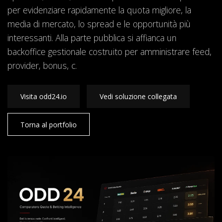
per evidenziare rapidamente la quota migliore, la
media di mercato, lo spread e le opportunità più
interessanti. Alla parte pubblica si affianca un
backoffice gestionale costruito per amministrare feed,
provider, bonus, c.
Visita odd24.io
Vedi soluzione collegata
Torna al portfolio