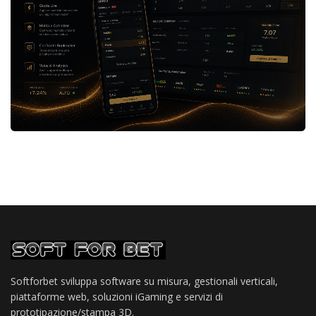
Softforbet sviluppa software su misura, gestionali verticali,
piattaforme web, soluzioni iGaming e servizi di
prototipazione/stampa 3D.