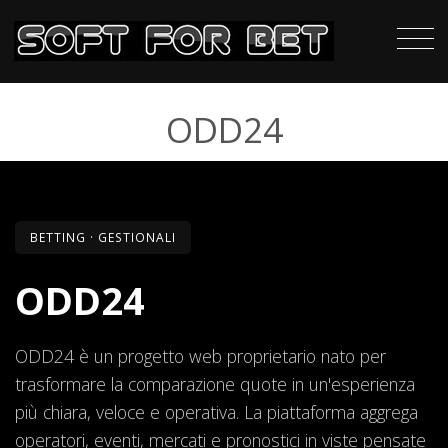
ODD24
BETTING · GESTIONALI
ODD24
ODD24 è un progetto web proprietario nato per
trasformare la comparazione quote in un'esperienza
più chiara, veloce e operativa. La piattaforma aggrega
operatori, eventi, mercati e pronostici in viste pensate